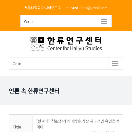
Skip
서울대학교 아시아연구소
|
hallyustudies@gmail.com
to
content
Go to...
Go to...
언론 속 한류연구센터
[한겨레] [책&생각] 케이팝은 가장 지구적인 흑인음악
Title
이다