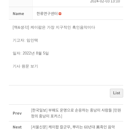
2024-02-03 13:10
Name
한류연구센터
[책&생각] 케이팝은 가장 지구적인 흑인음악이다
기고자: 임인택
일자: 2022년 8월 5일
기사 원문 보기
List
[한국일보] 부패도 운명으로 순응하는 중남미 사람들 [민원
Prev
정의 중남미 포커스]
Next
[서울신문] 케이팝 칼군무, 뿌리는 60년대 美흑인 음악