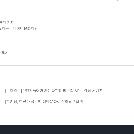
현석 기자
료제공 = 네이버문화재단
 보기
[문화일보] "BTS 들어가면 뜬다" 'K-팝 인문서'는 킬러 콘텐츠
[한겨레] 한류가 글로벌 대안문화로 살아남으려면