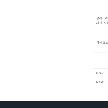
정리 고
사진·자
기사 원문
Prev
Next