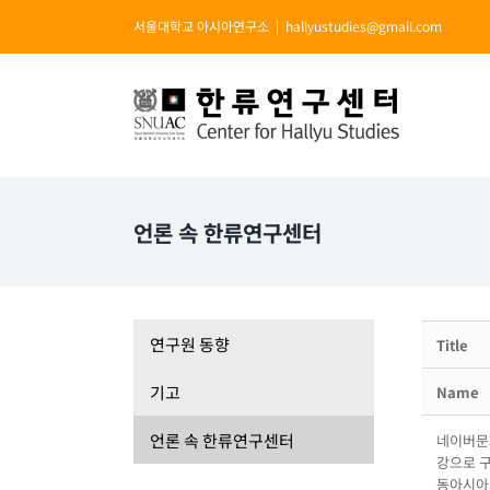
Skip
서울대학교 아시아연구소
|
hallyustudies@gmail.com
to
content
언론 속 한류연구센터
연구원 동향
Title
기고
Name
언론 속 한류연구센터
네이버문화
강으로 
동아시아 